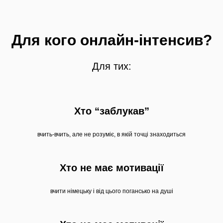
Для кого онлайн-інтенсив?
Для тих:
Хто “заблукав”
вчить-вчить, але не розуміє, в якій точці знаходиться
Хто не має мотивації
вчити німецьку і від цього погансько на душі