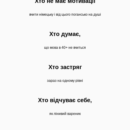
Хто не має мотивації
вчити німецьку і від цього погансько на душі
Хто думає,
що мова в 40+ не вчиться
Хто застряг
зараз на одному рівні
Хто відчуває себе,
як лінивий вареник